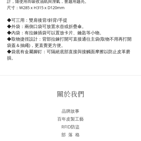
計，隨使用而吸收油紙與溼氣，會越用越亮。
尺寸：W285 x H315 x D120mm
◆可三用：雙肩後背/斜背/手提
◆外袋：兩側口袋可放置水壺或折疊傘。
◆內袋：有拉鍊插袋可以置放卡片、鑰匙等小物。
◆
取物捷徑設計：背部拉鍊打開可直接通往主袋(取物不用再打開
袋蓋＆抽繩)，更直覺更方便。
◆
袋底有金屬腳釘：可隔絕底部直接與接觸面摩擦以防止皮革磨
損。
關於我們
品牌故事
百年皮製工藝
RFID防盜
部 落 格