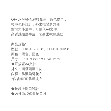
OFFERMANN經典黑色、藍色皮革，
輕薄包身設計，外出攜帶超方便
空間大小適中，可放入A4文件
高質感頭層牛皮，包身柔軟觸感佳
商品規格:
型號：
FFKBT02BK31、
FFKBT02NV31
顏色：黑色、藍色
尺寸：
L320 x W12 x H340 mm
◆可放置A4文件
外身：頂級頭層牛皮
內裡：防潑染緹花布
*內含:RFID防磁波布
◆拉鍊上開口設計
◆內裡前: 2個收納口袋