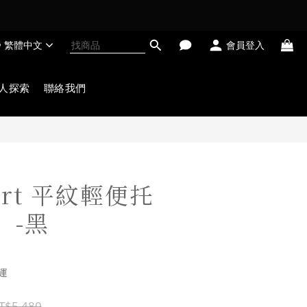
繁體中文
會員登入
人探索
聯絡我們
furt 平紋輕便托
）-黑
運
T$5,480