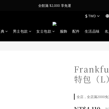
全館滿 $2,000 享免運
$
TWD
經典
男士包款
女士包款
服飾
配件
生活品味
名
Frank
特包（L
全店，全店滿2000免
NT$4,110
N