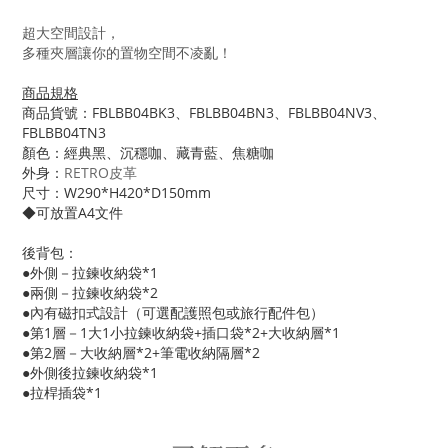
超大空間設計，
多種夾層讓你的置物空間不凌亂！
商品規格
商品貨號：FBLBB04BK3、FBLBB04BN3、FBLBB04NV3、
FBLBB04TN3
顏色：經典黑、沉穩咖、藏青藍、焦糖咖
外身：
RETRO皮革
尺寸：W290*H420*D150mm
◆可放置A4文件
後背包：
●外側－拉鍊收納袋*1
●兩側－拉鍊收納袋*2
●內有磁扣式設計（可選配護照包或旅行配件包）
●第1層－1大1小拉鍊收納袋+插口袋*2+大收納層*1
●第2層－大收納層*2+筆電收納隔層*2
●外側後拉鍊收納袋*1
●拉桿插袋*1