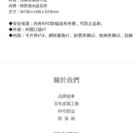
內裡：輕防潑水緹花布
尺寸：W190 x H90 x D10mm
◆
安全保護：
內有RFID防磁波布夾層，可防止盜刷。
◆外袋：外開口袋x1
◆內袋：卡片夾x14
、網狀窗格x1、鈔票夾層x2、收納夾層x2、拉鍊
關於我們
品牌故事
百年皮製工藝
RFID防盜
部 落 格