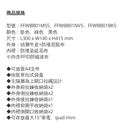
商品規格
型號：
FFWBB01MS5、
FFWBB01NV5、
FFWBB01BK5
顏色：藍色、綠色、黑色
尺寸：
L300 x W140 x H415 mm
外身：頭層牛皮+防潑尼龍布
內裡：防潑染緹花布
※內含RFID防磁波布
◆可放置A4文件
◆快取單扣式袋蓋
◆主隔層為上開口拉繩設計
◆外身前拉鍊收納袋x2
◆外身側拉鍊收納袋x2
◆外身後拉鍊收納袋x1
◆內裡前開手收納袋x1
◆內裡側開口收納袋x2
◆可存放最大15"筆電、ipad mini