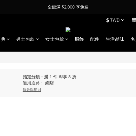
全館滿 $2,000 享免運
$
TWD
經典
男士包款
女士包款
服飾
配件
生活品味
名
指定分類：滿 1 件 即享 8 折
適用通路：
網店
條款與細則