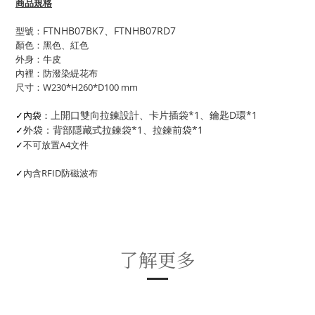
商品規格
FTNHB07BK7、FTNHB07RD7
型號：
顏色：黑色、紅色
外身：牛皮
內裡：防潑染緹花布
尺寸：W230*H260*D100 mm
上開口雙向拉鍊設計、卡片插袋*1、鑰匙D環*1
✓內袋：
外袋：背部隱藏式拉鍊袋*1、拉鍊前袋*1
✓
不可放置A4文件
✓
內含RFID防磁波布
✓
了解更多