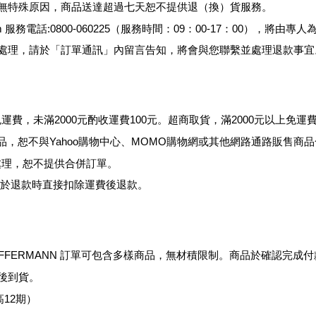
，若無特殊原因，商品送達超過七天恕不提供退
（
換
）
貨服務。
m
服務電話
:0800-060225（
服務時間：
09：00-17：00）
，將由專人
購的處理，請於「訂單通訊」內留言告知，將會與您聯繫並處理退款事宜
免運費，未滿
2000
元酌收運費
100
元。超商取貨
，滿
2000
元以上免運
品，恕不與
Yahoo
購物中心、
MOMO
購物網或其他網路通路販售商品
理，恕不提供合併訂單。
將於退款時直接扣除運費後退款
。
FFERMANN
訂單可包含多樣商品，無材積限制。商品於確認完成付
後到貨。
12期）