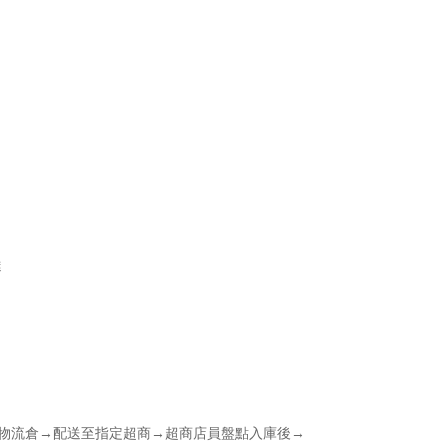
達
商物流倉→配送至指定超商→超商店員盤點入庫後→