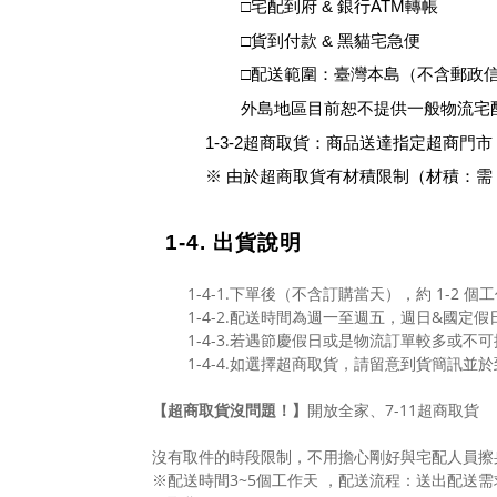
□
宅配到府
&
銀行
ATM
轉帳
□貨到付款
& 黑貓宅急便
□配送範圍：臺灣本島
（
不含郵政
外島地區目前恕不提供一般物流宅配
1-3-2
超商取貨
：
商品送達指定超商門市
※ 由於超商取貨有材積限制（材積：需 ≦ 
1-4. 出貨說明
1-4-1.下單後（不含訂購當天），約 1-2 
1-4-2.配送時間為週一至週五，週日&國定假
1-4-3.若遇節慶假日或是物流訂單較多或不
1-4-4.如選擇超商取貨，請留意到貨簡訊並
【超商取貨沒問題！】
開放全家、7-11超商取貨
沒有取件的時段限制，不用擔心剛好與宅配人員擦
※配送時間3~5個工作天 ，配送流程：送出配