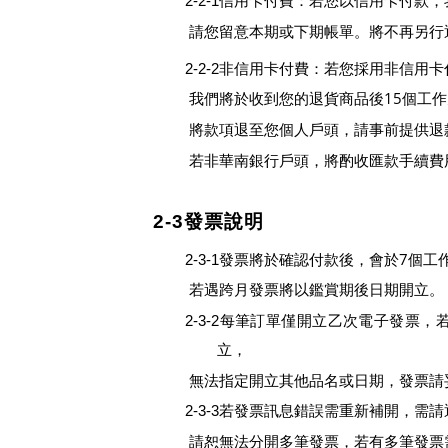
2-2-1信用卡付費：若您以信用卡付款
請您留意本期或下期帳單。將不再另行
2-2-2非信用卡付費：若您採用非信用
15
我們將於收到您的退貨商品後
個工作
將款項退至您個人戶頭，請事前提供退
若非華南銀行戶頭，將酌收匯款手續費
2-3發票說明
7
2-3-1
發票將於確認付款後，會於
個工
若遇跨月發票將以鑑賞期後日期開立。
2-3-2每筆訂單僅開立乙次電子發
立，
無法指定開立其他品名或日期，發票請
2-3-3若發票訊息錯誤需重新補開，
請恕無法分開多筆發票，若有多筆發票