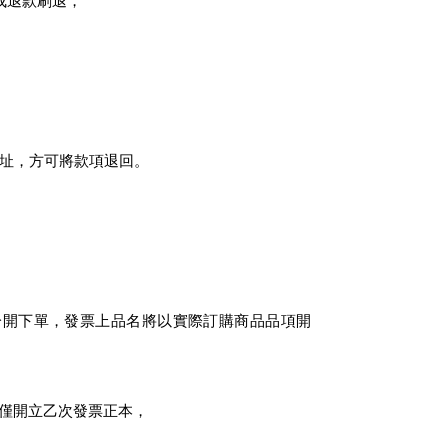
成退款刷退，
。
址，方可將款項退回。
分開下單，發票上品名將以實際訂購商品品項開
僅開立乙次發票正本，