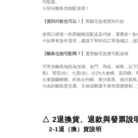
可取貨。
※部分離島也能配送唷！
【貨到付款也可以！】
黑貓宅急便貨到付款
使用口碑第一的黑貓物流配送及代收，運費多一點
※如果有急件需求，建議下單時在訂單做備註，謝
【離島也能宅配嗎？】
選黑貓宅急便可配送唷
可寄送離島地區為澎湖、金門、馬祖、綠島，以下區
島)、望安(全)、七美(全)、白沙(大倉嶼、員貝嶼、
台東縣蘭嶼鄉，釣魚台列嶼、東沙群島、南沙群島。
※由於離島受交通、天候或郵運不便等因素限制，
△ 2退換貨、退款與發票說
2-1退（換）貨說明