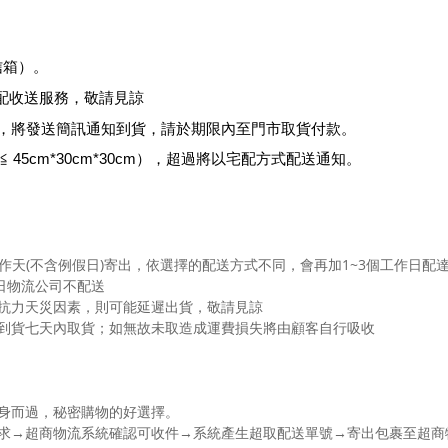
信箱
）
。
收送服務，敬請見諒
，將發送簡訊通知到貨，請於期限內至門市取貨付款。
45cm*30cm*30cm），超過將以宅配方式配送通知。
個工作天(不含例假日)寄出，依選擇的配送方式不同，會再加1~3個工作日配
日物流公司不配送
可抗力天災因素，則可能延遲出貨，敬請見諒
於到貨七天內取貨；如無故未取造成運費損失將由顧客自行吸收
身而過，秘密購物的好選擇。
送需求→超商物流系統確認可收件→系統產生超取配送單號→寄出包裹至超