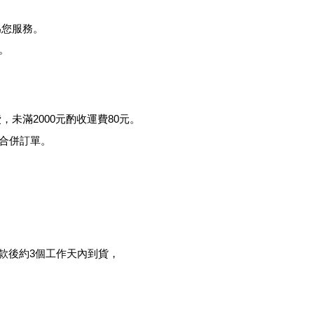
為您服務。
。
費，未滿
2000
元酌收運費
80
元。
合併訂單。
款後約
3
個工作天內到貨，