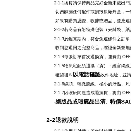
2-1-1換貨請保持商品完好全新未戴
切勿缺漏任何配件或損毀原廠外盒，一
如果有購買憑證、收據或贈品，並應連
2-1-2若商品有附特殊包裝
（
夾鏈袋、紙
2-1-3於鑑賞期內，符合免運條件之訂單
收到您退回之完整商品，確認全新並無
OF
2-1-4每張訂單首次退換貨，運費由
2-1-5物流宅配須退換
（
貨
）
：經官網線
以電話確認
確認後即
收件地址，並
2-1-6線頭、輕微脫線、極小的汙點、尺
OF
2-1-7因瑕疵問題造成退換貨，將由
絕版品
或
瑕疵品
出清
特價
SA
-
、
2-2退款說明