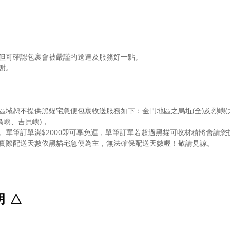
但可確認包裹會被嚴謹的送達及服務好一點。
謝。
域恕不提供黑貓宅急便包裹收送服務如下：金門地區之烏坵(全)及烈嶼(
鳥嶼、吉貝嶼)，
單筆訂單滿$2000即可享免運，單筆訂單若超過黑貓可收材積將會請您
實際配送天數依黑貓宅急便為主，無法確保配送天數喔！敬請見諒。
明
△