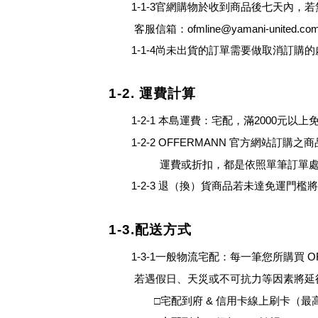
1-1-3官網購物於收到商品後七天內
客服
信箱：
ofmline@yamani-united.co
1-1-4尚未出貨的訂單需要做取消訂
1-2. 運費計算
1-2-1
本島運費：宅配，滿
2000
元以上
1-2-2
OFFERMANN
官方網站訂購之商
運費或折扣，都是依照單筆訂單處
1-2-3
退
（
換
）
貨商品若未達免運門檻
1-3.配送方式
1-3-1
一般物流宅配：每一筆您所購買
O
若遇假日、天災或不可抗力等因素將延
□宅配到府
&
信用卡線上刷卡（最高