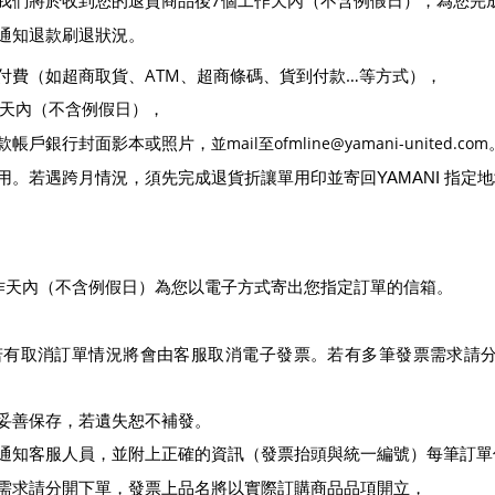
7
，我們將於收到您的退貨商品後
個工作天內（不含例假日），為您完
通知退款刷退狀況。
ATM
…
卡付費（如超商取貨、
、超商條碼、貨到付款
等方式），
天內（不含例假日），
並mail
至ofmline@yamani-united.com
款帳戶銀行封面影本或照片，
用。若遇跨月情況，須先完成退貨折讓單用印並寄回
YAMANI
指定地
作天內（不含例假日）為您以電子方式寄出您指定訂單的信箱。
票，若有取消訂單情況將會由客服取消電子發票。若有多筆發票需求請
妥善保存，若遺失恕不補發。
）
需請通知客服人員，並附上正確的資訊（發票抬頭與統一編號
每筆訂單
需求請分開下單，發票上品名將以實際訂購商品品項開立，