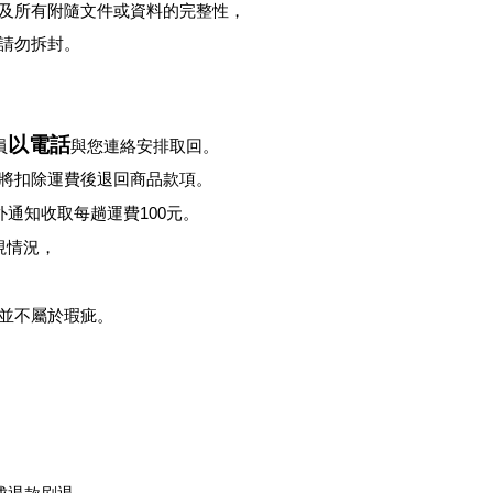
牌及所有附隨文件或資料的完整性，
請勿拆封。
以電話
員
與您連絡安排取回。
將扣除運費後退回商品款項。
外通知收取每趟運費
100
元。
視情況，
並不屬於瑕疵。