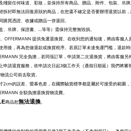
出門及殘留任何味道、彩妝，並保持所有商品、贈品、附件、包裝、吊
經拆封即無法回復原狀的商品，在您還不確定是否要辦理退貨以前，
同購買憑證、收據或贈品一併退回。
盒、吊牌、保證書、
...
等等
）
需保持完整無毀損。
OFFERMANN
，
提供免運退換貨。在收到您的通知後，將由客服人
使用後，再為您做退款或換貨程序。若原訂單未達免運門檻，退款時
FERMANN
完全負擔，若同張訂單，申請第二次退換貨，將由客服另
上申請退貨服務，依申請次日起
3
個工作天
（
遇假日順延
）
我們將審
請物流公司前去取貨。
2cm
寸
的誤差、螢幕色差，在國際驗貨標準都是屬於可接受的範圍，
FERMANN
全額負擔退換貨物流費。
LE
無法退換
商品恕
。