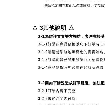
無法指定開立其他品名或日期，發票請
△ 3其他說明
△
3-1
為維護買賣雙方權益，客戶在接受
3-1-1訂購的商品價格以您下訂單時
O
3-1-2
請清楚準確地填寫您的真實姓名
3-1-3
訂購前皆已詳細閱讀並同意購物
3-1-4
商品到貨時務必前往領取及簽收
3-2
因如下情況造成訂單延遲、無法配
3-2-1
訂單內容不完整
3-2-2
未於時間內付款