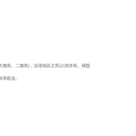
大膽島、二膽島)，澎湖地區之馬公(虎井島、桶盤
拆單配送。