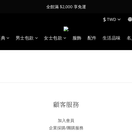
全館滿 $2,000 享免運
$
TWD
經典
男士包款
女士包款
服飾
配件
生活品味
名
顧客服務
加入會員
企業採購/團購服務