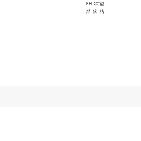
RFID防盜
部 落 格