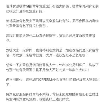
這其實跟後背包的背帶負重設計有很大關係，從背帶再到背包的
結構設計且特別注重針距，
都得讓後背包受力平均可以完全服貼於背部，又不會因為內容物
的重量讓背包下沉拉扯變形，
這設計細節與製作工藝真的很厲害，讓我也願意穿西裝背後背
包。
然後大家一定會問，也會特別在意的是，如在炎熱的夏天背後背
包，每次放下來後背就濕一大片，這狀況是不是超級糗！
想像一下如果你是個商務菁英人士，外出辦公見到客戶，當放下
包那一刻背後濕透了是不是給人不好的第一印象？大NG！
但不用擔心，這些細節OFFERMANN在設計時都已經幫大家想到
了，
要讓包款服貼身體而能不悶熱，背起來雖然服貼身體但有立體透
氣空間能讓空氣流動，就能克服上述的冏境。