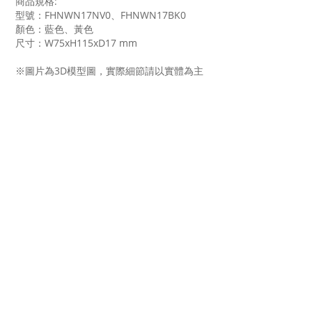
商品規格:
型號：FHNWN17NV0、FHNWN17BK0
顏色：藍色、黃色
尺寸：W75xH115xD17 mm
※圖片為3D模型圖，實際細節請以實體為主