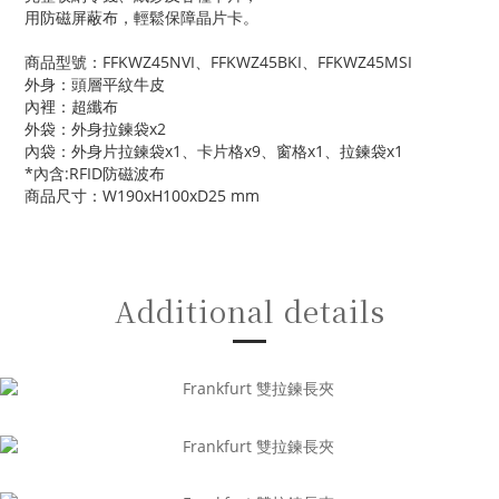
用防磁屏蔽布，輕鬆保障晶片卡。
商品型號：FFKWZ45NVI、FFKWZ45BKI、FFKWZ45MSI
外身：頭層平紋牛皮
內裡：超纖布
外袋：外身拉鍊袋x2
內袋：
外身片拉鍊袋x1、
卡片格x9、
窗格x1、
拉鍊袋x1
*內含:RFID防磁波布
商品尺寸：W190xH100xD25 mm
Additional details