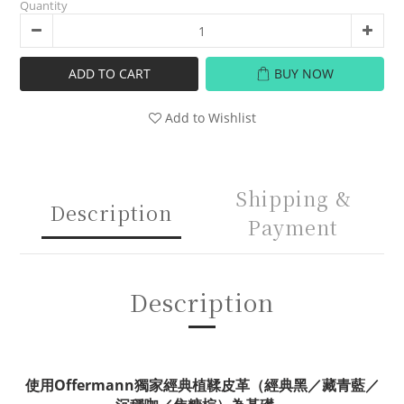
Quantity
ADD TO CART
BUY NOW
Add to Wishlist
Shipping &
Description
Payment
Description
使用Offermann獨家經典植鞣皮革
（經典黑／藏青藍／