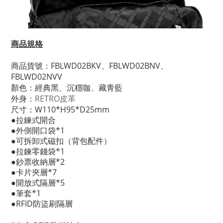
商品規格
商品貨號：FBLWD02BKV、FBLWD02BNV、
FBLWD02NVV
顏色：經典黑、沉穩咖、藏青藍
外身：
RETRO皮革
尺寸：W110*H95*D25mm
●拉鍊式開合
●外側開口袋*1
●可拆卸式磁扣（背包配件）
●拉鍊零錢袋*1
●鈔票收納層*2
●卡片夾層*7
●開放式隔層*5
●筆套*1
●RFID防盜刷隔層