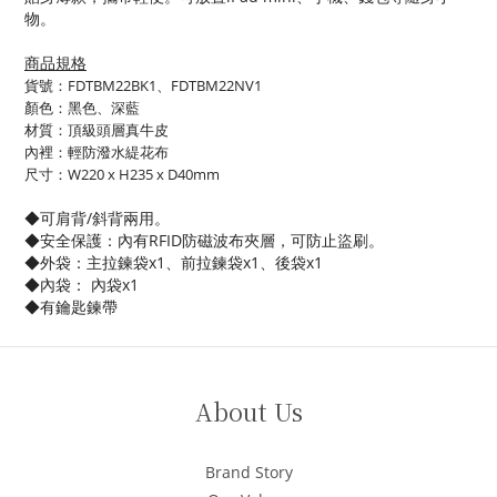
物。
商品規格
貨號：FDTBM22BK1、
FDTBM22NV1
顏色：黑色、深藍
材質：頂級頭層真牛皮
內裡：輕防潑水緹花布
尺寸：W220 x H235 x D40mm
◆可肩背/斜背兩用。
◆
安全保護：
內有RFID防磁波布夾層，可防止盜刷。
◆外袋：
主拉鍊袋x1、前拉鍊袋x1、後袋x1
◆內袋：
內袋x1
◆有鑰匙鍊帶
About Us
Brand Story