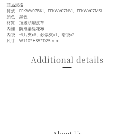
商品規格
貨號：FFKWV07BKI、FFKWV07NVI、FFKWV07MSI
顏色：黑色
材質：頂級頭層皮革
內裡：防潑染緹花布
內袋：卡片夾x6、鈔票夾x1、暗袋x2
尺寸：W110*H85*D25 mm
Additional details
About Us