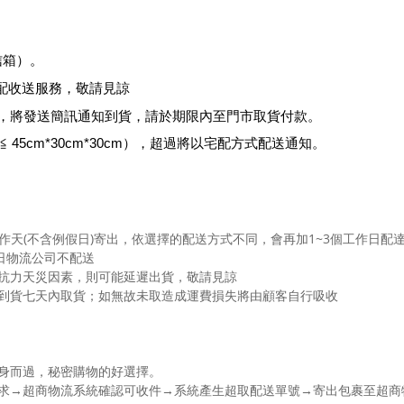
信箱
）
。
收送服務，敬請見諒
，將發送簡訊通知到貨，請於期限內至門市取貨付款。
45cm*30cm*30cm），超過將以宅配方式配送通知。
個工作天(不含例假日)寄出，依選擇的配送方式不同，會再加1~3個工作日配
日物流公司不配送
可抗力天災因素，則可能延遲出貨，敬請見諒
於到貨七天內取貨；如無故未取造成運費損失將由顧客自行吸收
身而過，秘密購物的好選擇。
送需求→超商物流系統確認可收件→系統產生超取配送單號→寄出包裹至超