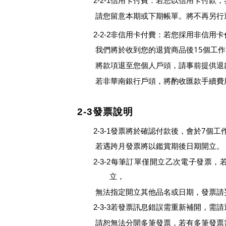
2-2-1信用卡付費：若您以信用卡付款
請您留意本期或下期帳單。將不再另行
2-2-2非信用卡付費：若您採用非信用
15
我們將於收到您的退貨商品後
個工作
將款項退至您個人戶頭，請事前提供退
若非華南銀行戶頭，將酌收匯款手續費
2-3發票說明
7
2-3-1
發票將於確認付款後，會於
個工
若遇跨月發票將以鑑賞期後日期開立。
2-3-2每筆訂單僅開立乙次電子發
立，
無法指定開立其他品名或日期，發票請
2-3-3若發票訊息錯誤需重新補開，
請恕無法分開多筆發票，若有多筆發票