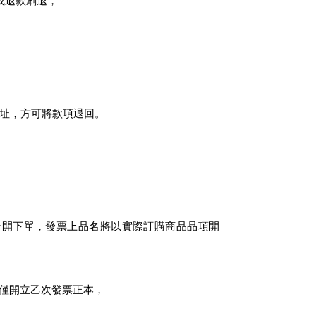
成退款刷退，
。
址，方可將款項退回。
分開下單，發票上品名將以實際訂購商品品項開
僅開立乙次發票正本，