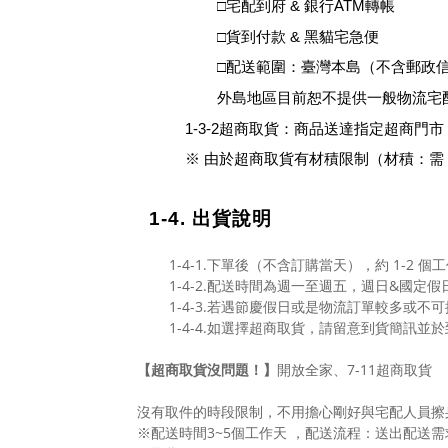
□
宅配到府
&
銀行
ATM
轉帳
□貨到付款
& 黑貓宅急便
□配送範圍：臺灣本島
（
不含郵政
外島地區目前恕不提供一般物流宅配
1-3-2
超商取貨
：
商品送達指定超商門市
※ 由於超商取貨有材積限制（材積：需 ≦ 
1-4. 出貨說明
1-4-1.下單後（不含訂購當天），約 1-2 
1-4-2.配送時間為週一至週五，週日&國定假
1-4-3.若遇節慶假日或是物流訂單較多或不
1-4-4.如選擇超商取貨，請留意到貨簡訊並
【超商取貨沒問題！】
開放全家、7-11超商取貨
沒有取件的時段限制，不用擔心剛好與宅配人員擦
※配送時間3~5個工作天 ，配送流程：送出配