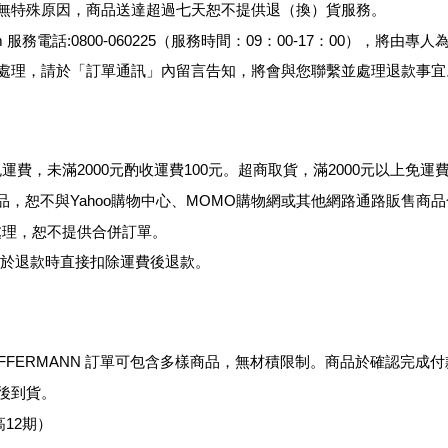
，若無特殊原因，商品送達超過七天恕不提供退
（
換
）
貨服務。
m
服務電話
:0800-060225（
服務時間：
09：00-17：00）
，將由專人
購的處理，請於「訂單通訊」內留言告知，將會與您聯繫並處理退款事宜
免運費，未滿
2000
元酌收運費
100
元。超商取貨
，滿
2000
元以上免運
品，恕不與
Yahoo
購物中心、
MOMO
購物網或其他網路通路販售商品
理，恕不提供合併訂單。
將於退款時直接扣除運費後退款
。
FFERMANN
訂單可包含多樣商品，無材積限制。商品於確認完成付
後到貨。
12期）