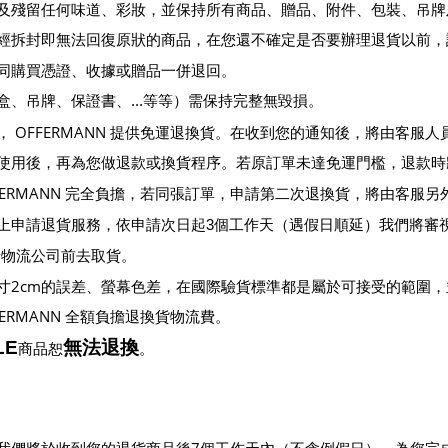
出門及殘留任何味道、彩妝，並保持所有商品、贈品、附件、包裝、吊
經拆封即無法回復原狀的商品，在您還不確定是否要辦理退貨以前，
同購買憑證、收據或贈品一併退回。
盒、吊牌、保證書、
...
等等
）
需保持完整無毀損。
OFFERMANN
，
提供免運退換貨。在收到您的通知後，將由客服人
使用後，再為您做退款或換貨程序。若原訂單未達免運門檻，退款時
FERMANN
完全負擔，若同張訂單，申請第二次退換貨，將由客服另
上申請退貨服務，依申請次日起
3
個工作天
（
遇假日順延
）
我們將審
請物流公司前去取貨。
2cm
寸
的誤差、螢幕色差，在國際驗貨標準都是屬於可接受的範圍，
FERMANN
全額負擔退換貨物流費。
LE
無法退換
商品恕
。