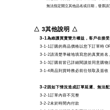
無法指定開立其他品名或日期，發票請
△ 3其他說明
△
3-1
為維護買賣雙方權益，客戶在接受
3-1-1訂購的商品價格以您下訂單時
O
3-1-2
請清楚準確地填寫您的真實姓名
3-1-3
訂購前皆已詳細閱讀並同意購物
3-1-4
商品到貨時務必前往領取及簽收
3-2
因如下情況造成訂單延遲、無法配
3-2-1
訂單內容不完整
3-2-2
未於時間內付款