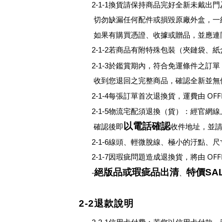
2-1-1換貨請保持商品完好全新未戴
切勿缺漏任何配件或損毀原廠外盒，一
如果有購買憑證、收據或贈品，並應連
2-1-2若商品有附特殊包裝
（
夾鏈袋、紙
2-1-3於鑑賞期內，符合免運條件之訂單
收到您退回之完整商品，確認全新並無
OF
2-1-4每張訂單首次退換貨，運費由
2-1-5物流宅配須退換
（
貨
）
：經官網線
以電話確認
確認後即
收件地址，並
2-1-6線頭、輕微脫線、極小的汙點、尺
OF
2-1-7因瑕疵問題造成退換貨，將由
絕版品
或
瑕疵品
出清
特價
SA
-
、
2-2退款說明