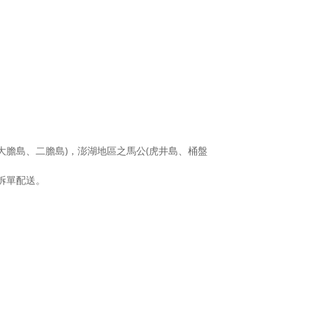
大膽島、二膽島)，澎湖地區之馬公(虎井島、桶盤
拆單配送。