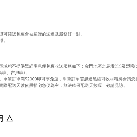
但可確認包裹會被嚴謹的送達及服務好一點。
謝。
域恕不提供黑貓宅急便包裹收送服務如下：金門地區之烏坵(全)及烈嶼(
鳥嶼、吉貝嶼)，
單筆訂單滿$2000即可享免運，單筆訂單若超過黑貓可收材積將會請您
實際配送天數依黑貓宅急便為主，無法確保配送天數喔！敬請見諒。
明
△