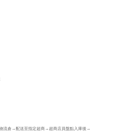
達
商物流倉→配送至指定超商→超商店員盤點入庫後→