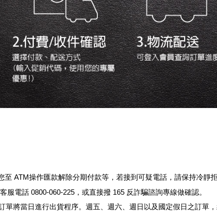
您至
ATM
操作匯款解除分期付款等，若接到可疑電話，請保持冷靜
網客服電話
0800-060-225
，
或直接撥
165
反詐騙諮詢專線做確認。
訂單將當日進行出貨程序。週五、週六、週日以及國定假日之訂單，