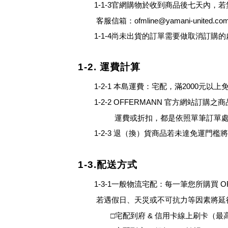
1-1-3官網購物於收到商品後七天內
客服
信箱：
ofmline@yamani-united.co
1-1-4尚未出貨的訂單需要做取消訂
1-2. 運費計算
1-2-1
本島運費：宅配，滿
2000
元以上
1-2-2
OFFERMANN
官方網站訂購之商
運費或折扣，都是依照單筆訂單處
1-2-3
退
（
換
）
貨商品若未達免運門檻
1-3.配送方式
1-3-1
一般物流宅配：每一筆您所購買
O
若遇假日、天災或不可抗力等因素將延
□宅配到府
&
信用卡線上刷卡（最高