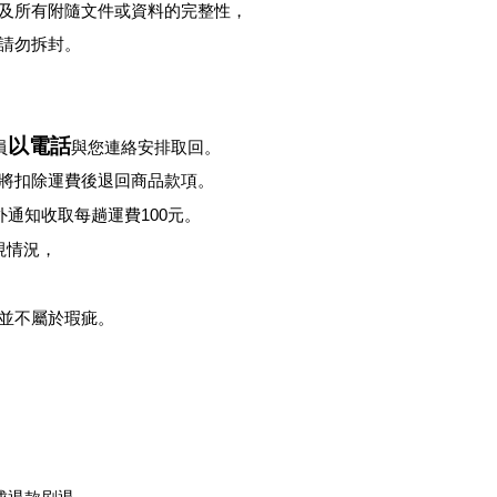
牌及所有附隨文件或資料的完整性，
請勿拆封。
以電話
員
與您連絡安排取回。
將扣除運費後退回商品款項。
外通知收取每趟運費
100
元。
視情況，
並不屬於瑕疵。