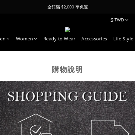
全館滿 $2,000 享免運
$
TWD
en
Women
Ready to Wear
Accessories
Life Style
購物說明