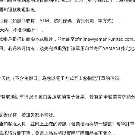
7
，我們將於收到您的退貨商品後
個工作天內（不含例假日），為您完
通知退款刷退狀況。
ATM
…
卡付費（如超商取貨、
、超商條碼、貨到付款
等方式），
天內（不含例假日），
並mail
至ofmline@yamani-united.com
款帳戶銀行封面影本或照片，
用。若遇跨月情況，須先完成退貨折讓單用印並寄回
YAMANI
指定地
作天內（不含例假日）為您以電子方式寄出您指定訂單的信箱。
票，若有取消訂單情況將會由客服取消電子發票。若有多筆發票需求請
妥善保存，若遺失恕不補發。
）
需請通知客服人員，並附上正確的資訊（發票抬頭與統一編號
每筆訂單
需求請分開下單，發票上品名將以實際訂購商品品項開立，