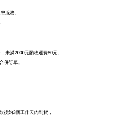
為您服務。
。
費，未滿
2000
元酌收運費
80
元。
合併訂單。
款後約
3
個工作天內到貨，