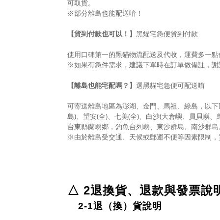
可取貨。
※部分離島也能配送唷！
【貨到付款也可以！】
黑貓宅急便貨到付款
使用口碑第一的黑貓物流配送及代收，運費多一點
※如果有急件需求，建議下單時在訂單做備註，謝
【離島也能宅配嗎？】
選黑貓宅急便可配送唷
可寄送離島地區為澎湖、金門、馬祖、綠島，以下區
島)、望安(全)、七美(全)、白沙(大倉嶼、員貝嶼、
台東縣蘭嶼鄉，釣魚台列嶼、東沙群島、南沙群島。
※由於離島受交通、天候或郵運不便等因素限制，
△ 2退換貨、退款與發票說
2-1退（換）貨說明