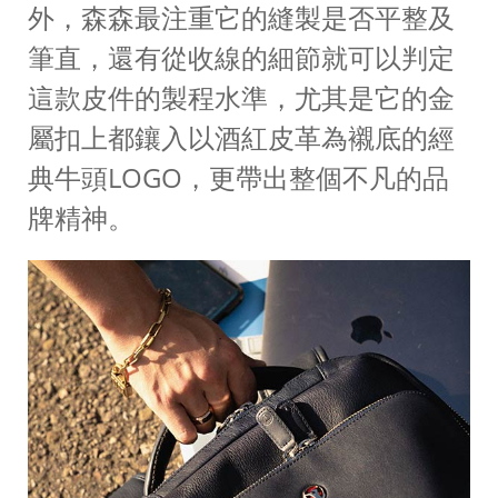
外，森森最注重它的縫製是否平整及
筆直，還有從收線的細節就可以判定
這款皮件的製程水準，尤其是它的金
屬扣上都鑲入以酒紅皮革為襯底的經
典牛頭LOGO，更帶出整個不凡的品
牌精神。