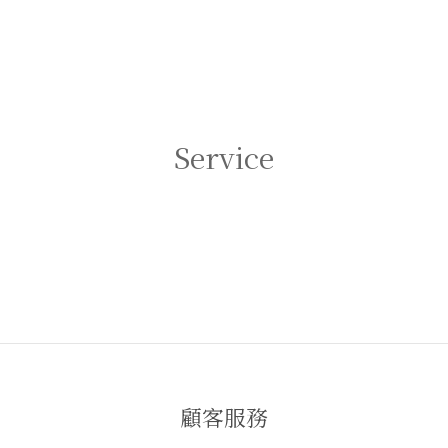
成為更靈巧的合作夥伴。這時，喜
為了我日常開會、外出工作的重
人溝通的特質成為我擅長的事。 ▍
了。 我是個念舊的人，所以過去
不同面貌的自己，想做就是現在 創
Offermann皮革後背包陪伴我
要對世界充滿好奇心，不要限制自
國的工藝及品質都能夠支撐我的
怎樣的人。 我同時是一名花藝
期待。後背包我已經揹了八年還
從初次接觸永生花到獲得AFA美國
卸下，現在多加了一個手提包，
Service
加哥花藝講師資格，在這十年中累
會與他們相處融洽，繼續陪伴我
每週與花草相遇，我專注於花草的
個世界，完成一個又一個的人生
，並透過每件作品展現個人獨特的
#OFFERMANN菁英好友 #Dort
，將內在情感轉換成另一種對外表
掀蓋公事包 #商旅包 #極致工藝
語言。這也是我熱愛與學生分享的
繹 #最體面的商務之旅
我也是一名競賽自由潛水
透過自由潛水，我得以完全意識到
每個細節，包括肌肉量、柔軟度、
強大的力量以及外在的抗壓性。自
水不僅是深度的挑戰，更是心靈層
顧客服務
探索。這項活動也擴展了我的世界
讓我能夠與鯊魚共游、在沙丁魚風