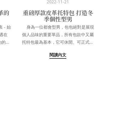
2022-11-21
皮革的
重磅厚款皮革托特包 打造冬
季個性型男
身為一位都會型男，包包絕對是展現
個人品味的重要單品，所有包款中又屬
約的造
托特包最為基本，它可休閒、可正式的
我充滿
特性，無論怎樣的場合都很適合出現，
閱讀內文
山下
是非常方便配搭的基本包款，無論上班
它走訪
的都會型男，或是文青型的創作才子，
雙肩上
托特包都可以輕易展現出自我特性。一
在我的
個方便好用又能襯托個人特質的托特
一部
包，必定是家中櫥櫃必備款式。 今
年 OFFERMANN 除了持續推出多樣經
典款式托特包之外，這次在 Berlin系列
有多種
更以RETRO頂級平紋皮革搭配荔枝壓
層可以
紋，推出厚皮革版本托特包，展現出不
有個插
同以往 Frankfurt 系列的軟包款式，硬
類隨身
挺的皮革外型更顯俐落，非常適合與冬