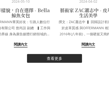
2024-05-10
2024-04-02
貌，自在選擇 - Bella
藝術家 ZAC蕭志中 - 
鯨魚女包
生活美學
FERMANN菁英好友：引路人數位行
撰文：ZAC蕭志中 ▍ 回歸設計初衷 - 始
有限公司 曾尚誼 副總 ▍工作與
於皮革質感 與OFFERMANN 相遇在
廣告媒體行銷領域的資
2016年(八年前)，一個硬挺又簡
業者，安格已在這個產業深耕17
型，加上皮革的質感，對當時的
閱讀內文
閱讀內文
將工作與生活融為一體。行銷的世
著吸引力，這八年來它陪著我上
，沒有淡旺季，沒有明確的上下班
海，走入無數個會議室，更揹著
查看更多
。以為自己擁有的下班時光，卻發
世界各地，揹著它，讓我感受到
感的觀察力和腦袋從未停止轉動；
的安全感，也在2023年自然而然
可以停止看螢幕，卻隨時接受客戶
畫布上留下紀錄，成為我創作的
，最令人振奮的是
分。 ▍兼具硬挺及細緻的Dortmund
點發想出來的那瞬間，而最讓人糾
掀蓋公事包 今年添入Dortmund 掀蓋
苦的卻是發想創意的過程。有些人
公事包，手提肩背二用，內外皆
浴間透過水流來激發靈感，而安格
機能性收納層，近身有一拉鍊夾
半夢半醒的時候才能梳理出策略與
放置較為重要的文件，靠外側則
創意。在睡前瀏覽所有資料，然後
槽可放置感應卡等物件，方便歸