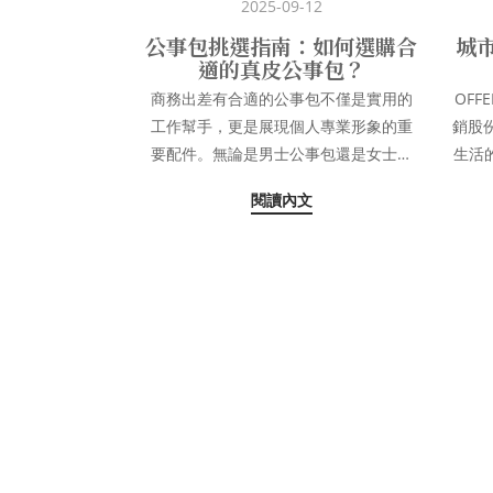
2025-09-12
公事包挑選指南：如何選購合
城市樣
適的真皮公事包？
商務出差有合適的公事包不僅是實用的
OF
工作幫手，更是展現個人專業形象的重
銷股份
要配件。無論是男士公事包還是女士公
生活的界線 身為
事包，選擇一款優質的真皮公事包都需
深從
閱讀內文
要仔細考慮多個因素。本文將為您提供
年，
完整的公事包挑選指南，幫助您找到最
界裡
適合的商務包款。 幾項挑選真皮公事包
時間
的常見考量因素 1. 材質選擇：真皮或尼
現靈
龍布？在進行公事包挑選時，材質是首
以為
要考慮的因素。 真皮公事包有以下優缺
的訊息。 行銷產業中
點：耐用性佳：優質真皮經過適當保
創意
養，可使用數年甚至數十年。專業形
結痛
象：真皮材質散發出的質感和光澤，能
在淋
提升整體專業形象。越用越美：真皮會
則在
隨時間產生獨特的光澤和紋理，展現個
發展