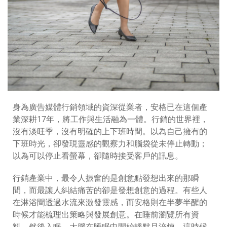
身為廣告媒體行銷領域的資深從業者，安格已在這個產
業深耕17年，將工作與生活融為一體。行銷的世界裡，
沒有淡旺季，沒有明確的上下班時間。以為自己擁有的
下班時光，卻發現靈感的觀察力和腦袋從未停止轉動；
以為可以停止看螢幕，卻隨時接受客戶的訊息。
行銷產業中，最令人振奮的是創意點發想出來的那瞬
間，而最讓人糾結痛苦的卻是發想創意的過程。有些人
在淋浴間透過水流來激發靈感，而安格則在半夢半醒的
時候才能梳理出策略與發展創意。在睡前瀏覽所有資
料，然後入眠，大腦在睡眠中開始靜默且淬煉，這時候