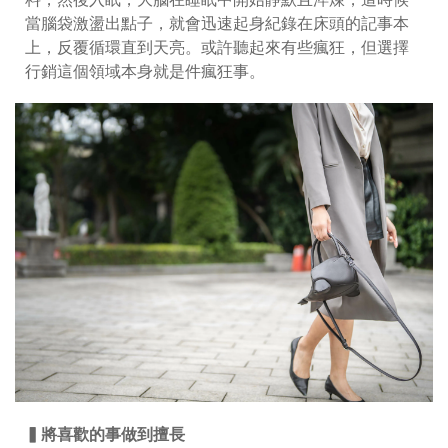
當腦袋激盪出點子，就會迅速起身紀錄在床頭的記事本
上，反覆循環直到天亮。或許聽起來有些瘋狂，但選擇
行銷這個領域本身就是件瘋狂事。
▍將喜歡的事做到擅長