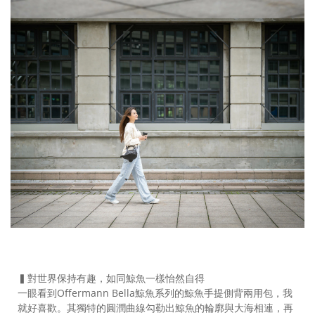
▍對世界保持有趣，如同鯨魚一樣怡然自得
一眼看到Offermann Bella鯨魚系列的鯨魚手提側背兩用包，我
就好喜歡。其獨特的圓潤曲線勾勒出鯨魚的輪廓與大海相連，再