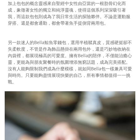
加上包包的概念靈感來自聖經中女性由亞當的一根肋骨幻化而
成，象徵著女性的獨立和純淨靈魂，使得這個系列深深吸引著
我，而這款包包則成為了我日常生活的探險夥伴。不論是運動服
穿搭、還是都會通勤，都會帶著魚手提側背兩用包。
另一款迷人的Bella鯨魚零錢包，選用半植鞣真皮，質感硬挺卻不
失柔軟度，不管是作為飾品懸掛在兩用包外，還是巧妙地收納在
內袋裡，都展現極高的可愛度。擁有Bella的陪伴，不僅能治癒心
靈，更能為與朋友聚餐時的氛圍增添無窮話題，成為完美搭配。
沒有人能夠限制我們成為什麼模樣，就如同Bella包一樣兼具可愛
與時尚。只要能夠盡情展現快樂的自己，所有事情都值得一一挑
戰。