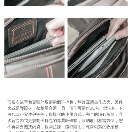
而這次後背包更額外規劃兩個手持包，無論直接當作皮夾、證件
夾或是護照夾，都相當合適，另一個則可當作3C包、盥洗包、化
妝包或小零件包等等，多樣化的使用方式，完全的隨心所欲，且
後背包內袋更規劃手持包的專屬吸磁扣，收納取用相當方便，您
不再需要翻找內袋，拉開拉鍊、隨取隨用，乾淨俐落的收納模