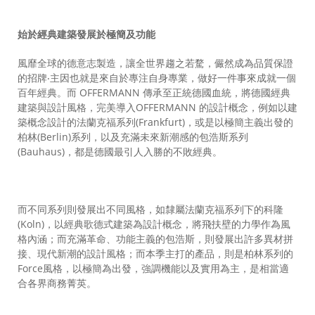
始於經典建築發展於極簡及功能
風靡全球的德意志製造，讓全世界趨之若騖，儼然成為品質保證
的招牌‧主因也就是來自於專注自身專業，做好一件事來成就一個
百年經典。而 OFFERMANN 傳承至正統德國血統，將德國經典
建築與設計風格，完美導入OFFERMANN 的設計概念，例如以建
築概念設計的法蘭克福系列(Frankfurt)，或是以極簡主義出發的
柏林(Berlin)系列，以及充滿未來新潮感的包浩斯系列
(Bauhaus)，都是德國最引人入勝的不敗經典。
而不同系列則發展出不同風格，如隸屬法蘭克福系列下的科隆
(Koln)，以經典歌德式建築為設計概念，將飛扶壁的力學作為風
格內涵；而充滿革命、功能主義的包浩斯，則發展出許多異材拼
接、現代新潮的設計風格；而本季主打的產品，則是柏林系列的
Force風格，以極簡為出發，強調機能以及實用為主，是相當適
合各界商務菁英。